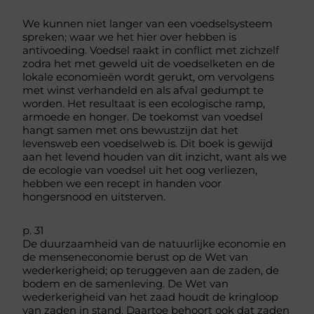
We kunnen niet langer van een voedselsysteem
spreken; waar we het hier over hebben is
antivoeding. Voedsel raakt in conflict met zichzelf
zodra het met geweld uit de voedselketen en de
lokale economieën wordt gerukt, om vervolgens
met winst verhandeld en als afval gedumpt te
worden. Het resultaat is een ecologische ramp,
armoede en honger. De toekomst van voedsel
hangt samen met ons bewustzijn dat het
levensweb een voedselweb is. Dit boek is gewijd
aan het levend houden van dit inzicht, want als we
de ecologie van voedsel uit het oog verliezen,
hebben we een recept in handen voor
hongersnood en uitsterven.
p. 31
De duurzaamheid van de natuurlijke economie en
de menseneconomie berust op de Wet van
wederkerigheid; op teruggeven aan de zaden, de
bodem en de samenleving. De Wet van
wederkerigheid van het zaad houdt de kringloop
van zaden in stand. Daartoe behoort ook dat zaden