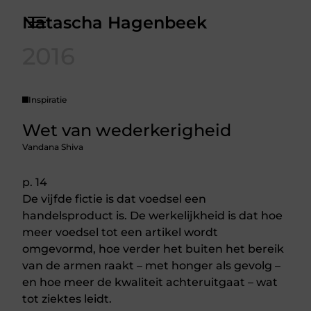
Skip
Natascha Hagenbeek
to
the
Over
content
2016
Contact
Inspiratie
Wet van wederkerigheid
Vandana Shiva
p. 14
De vijfde fictie is dat voedsel een
handelsproduct is. De werkelijkheid is dat hoe
meer voedsel tot een artikel wordt
omgevormd, hoe verder het buiten het bereik
van de armen raakt – met honger als gevolg –
en hoe meer de kwaliteit achteruitgaat – wat
tot ziektes leidt.