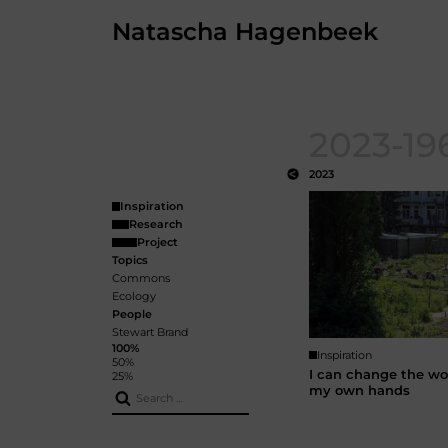
Skip
Natascha Hagenbeek
to
the
content
2023-19
2023
Inspiration
Research
Project
Topics
Commons
Ecology
People
Stewart Brand
100%
Inspiration
50%
I can change the wo
25%
my own hands
Search
for: