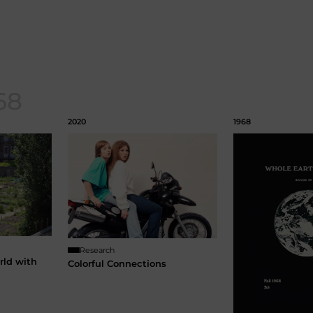
68
2020
1968
Research
rld with
Colorful Connections