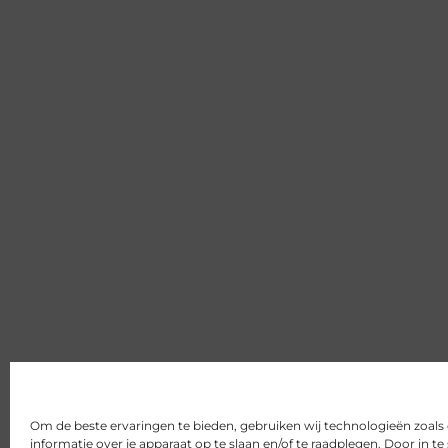
Om de beste ervaringen te bieden, gebruiken wij technologieën zoal
informatie over je apparaat op te slaan en/of te raadplegen. Door in