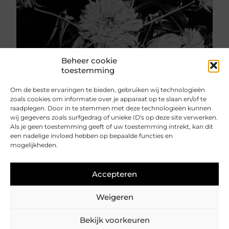
Beheer cookie
toestemming
Om de beste ervaringen te bieden, gebruiken wij technologieën
Goudsbloemen gepolariseerd door Emma Kunz, 1953
zoals cookies om informatie over je apparaat op te slaan en/of te
raadplegen. Door in te stemmen met deze technologieën kunnen
wij gegevens zoals surfgedrag of unieke ID's op deze site verwerken.
Inspiratie
Als je geen toestemming geeft of uw toestemming intrekt, kan dit
Tekeningen Van Emma Kunz, 1936
een nadelige invloed hebben op bepaalde functies en
Delen
mogelijkheden.
Accepteren
Onderwerpen
Spiritualiteit
Visionair
Weigeren
Bekijk voorkeuren