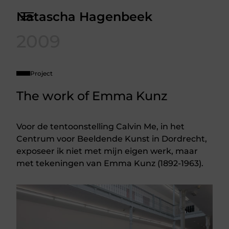
Skip
Natascha Hagenbeek
to
the
Over
content
2009
Contact
Project
The work of Emma Kunz
Voor de tentoonstelling Calvin Me, in het
Centrum voor Beeldende Kunst in Dordrecht,
exposeer ik niet met mijn eigen werk, maar
met tekeningen van Emma Kunz (1892-1963).