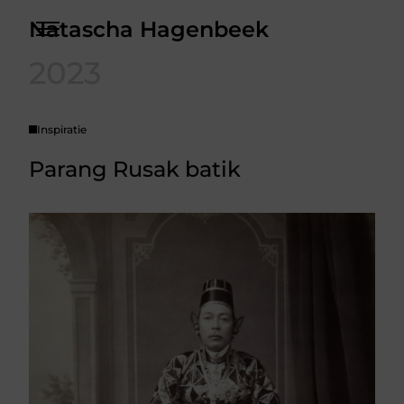
Skip
Natascha Hagenbeek
to
the
Over
content
2023
Contact
Inspiratie
Parang Rusak batik