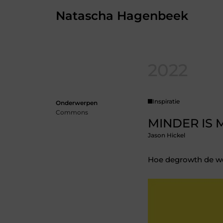
Skip
Natascha Hagenbeek
to
the
content
2022
Inspiratie
Onderwerpen
Commons
MINDER IS 
Jason Hickel
Hoe degrowth de we