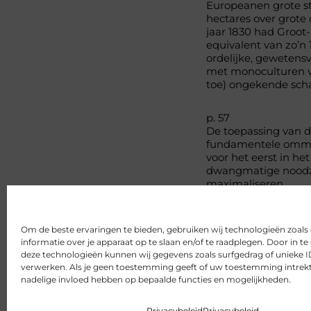
Europeanen grote st
hectares over grote
jaar 1830 had Groot
equivalent van zo’n 
ordelijke, gewetens
met monoculturen ve
toe) ongekende scha
p. 57
De toepassing van 
fundamentele ommek
voor het eerst in h
dwangmatige noodza
maximaliseren.
https://degrowth.in
save-the-world-by-j
Om de beste ervaringen te bieden, gebruiken wij technologieën zoal
Delen
informatie over je apparaat op te slaan en/of te raadplegen. Door in
deze technologieën kunnen wij gegevens zoals surfgedrag of unieke ID
verwerken. Als je geen toestemming geeft of uw toestemming intrekt,
nadelige invloed hebben op bepaalde functies en mogelijkheden.
Privacybeleid
Privacybeleid