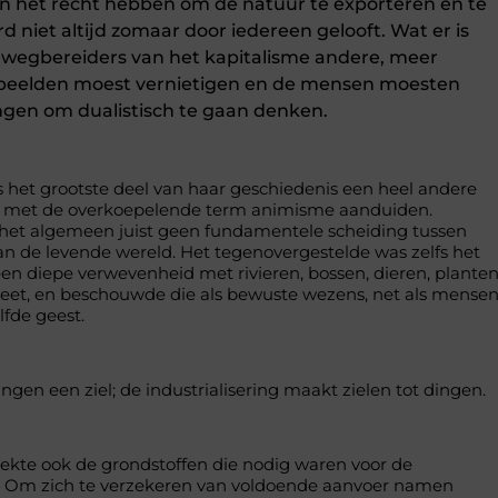
n het recht hebben om de natuur te exporteren en te
d niet altijd zomaar door iedereen gelooft. Wat er is
e wegbereiders van het kapitalisme andere, meer
dbeelden moest vernietigen en de mensen moesten
ngen om dualistisch te gaan denken.
 het grootste deel van haar geschiedenis een heel andere
we met de overkoepelende term animisme aanduiden.
het algemeen juist geen fundamentele scheiding tussen
van de levende wereld. Het tegenovergestelde was zelfs het
een diepe verwevenheid met rivieren, bossen, dieren, plante
neet, en beschouwde die als bewuste wezens, net als mense
lfde geest.
gen een ziel; de industrialisering maakt zielen tot dingen.
trekte ook de grondstoffen die nodig waren voor de
ie. Om zich te verzekeren van voldoende aanvoer namen