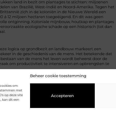
ukken land in bezit om plantages te stichten: miljoenen
 delen van Brazilië, West-Indië en Noord-Amerika. Tegen het
-Brittannië zich in de koloniën in de Nieuwe Wereld een
10 á 12 miljoen hectaren toegeëigend. En dit was geen
volle ontginning. Koloniale mijnbouw, houtkap en plantages
roorzaakte ecologische schade op een historisch (tot dan
al.
deze logica op grondbezit en landbouw markeert een
eer in de geschiedenis van de mens. Het betekende dat
et bestaan van de mens het leven wordt beheerst door de
ak om productiviteit te intensiveren en opbrengsten te
Beheer cookie toestemming
fo/en/blog/book-review-less-is-more-how-degrowth-will-
ason-hickel
s cookies om
 te stemmen met
's op deze site
Accepteren
 kan dit een