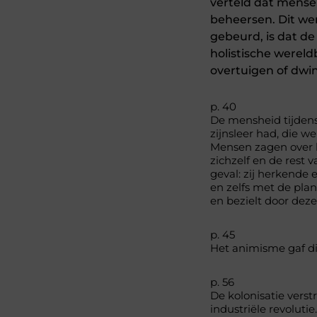
verteld dat mense
beheersen. Dit wer
gebeurd, is dat d
holistische werel
overtuigen of dwi
p. 40
De mensheid tijdens
zijnsleer had, die 
Mensen zagen over 
zichzelf en de rest 
geval: zij herkende 
en zelfs met de pla
en bezielt door deze
p. 45
Het animisme gaf din
p. 56
De kolonisatie vers
industriële revolut